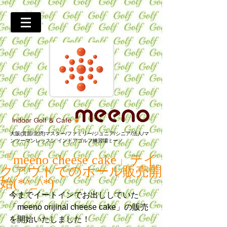
大阪(箕面/北摂)マスター/ファミリー/ジュニア/シニア/法人/マ
ンツーマンレッスン インドアゴルフ練習場ミーノ
「meeno cheese cake」テイ
クアウトでのホール販売開
始(*^_^*)
今までイートインでお出ししていた
「meeno orijinal cheese cake」の販売
を開始いたしました！