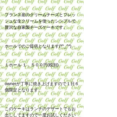
フランス産のクリームチーズとフレッ
シュな生クリームを使ったシンプルで
贅沢な自家製チーズケーキです。
ホールでのご提供となります(*^_^*)
１ホール １，５００円(税別)
ownerが丁寧に焼き上げますので１日６
個限定となります。
このケーキはランチのデザートでもお
出ししてますので一度お試しください