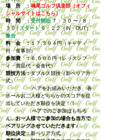
場　所　：
鳴尾ゴルフ倶楽部（オフィ
シャルサイトはこちら）
時　間　：
受付開始 
７：３０ 〜 / ８：
３０ / 
スタート
 ９：２２（IN・OUT）
集合 
料　金　：
１７,３９４円（キャディ
付・食事別）
参加費　：
６,０００円（レッスンフ
ィ・賞品代・会食代）
競技方法：
ダブルス競技（新ペリア方
式）
　　　　　 ペアをお組みいただき、各
ホールお二人様どちらかのスコアを提
出していただき順位を決定！！
　　　　　 ペアでのご参加はもちろ
ん、
お一人様でご参加の場合も当方で
ペアリングさせていただきます
♪
順位決定：
新ペリア方式