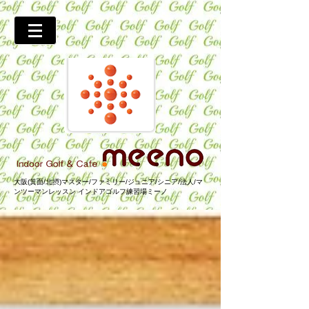
大阪(箕面/北摂)マスター/ファミリー/ジュニア/シニア/法人/マ
ンツーマンレッスン インドアゴルフ練習場ミーノ